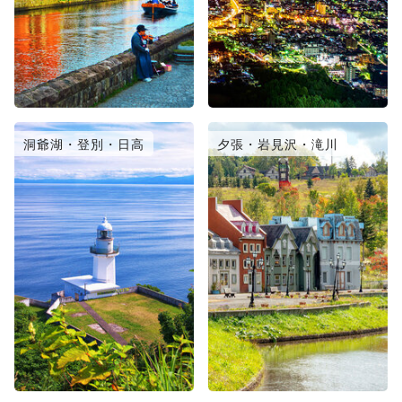
洞爺湖・登別・日高
夕張・岩見沢・滝川