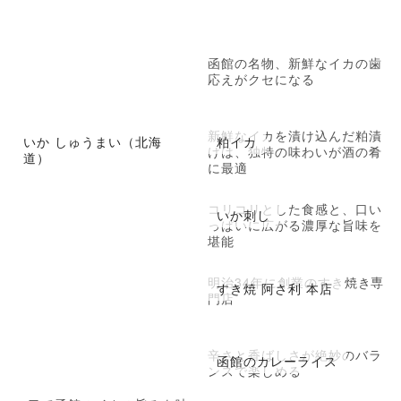
函館の名物、新鮮なイカの歯
応えがクセになる
新鮮なイカを漬け込んだ粕漬
いか しゅうまい（北海
粕イカ
けは、独特の味わいが酒の肴
道）
に最適
コリコリとした食感と、口い
いか刺し
っぱいに広がる濃厚な旨味を
堪能
明治34年に創業のすき焼き専
すき焼 阿さ利 本店
門店
辛さと香ばしさが絶妙のバラ
函館のカレーライス
ンスで楽しめる