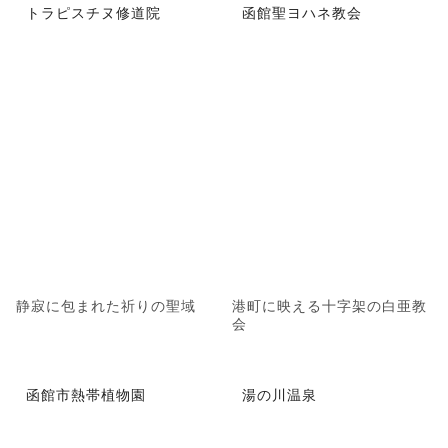
トラピスチヌ修道院
函館聖ヨハネ教会
静寂に包まれた祈りの聖域
港町に映える十字架の白亜教
会
函館市熱帯植物園
湯の川温泉