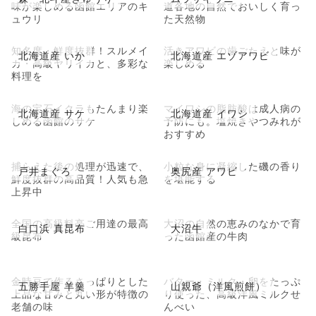
味が楽しめる函館エリアのキ
道各地の自然でおいしく育っ
ュウリ
た天然物
知名度・鮮度抜群！スルメイ
活きアワビの歯ごたえと味が
北海道産 いか
北海道産 エゾアワビ
カ・高級ヤリイカと、多彩な
楽しめる
料理を
海の宝石イクラもたんまり楽
マイワシの脂肪酸は成人病の
北海道産 サケ
北海道産 イワシ
しめる函館のサケ
予防にも。塩焼きやつみれが
おすすめ
捕らえた後の処理が迅速で、
小粒な身に凝縮した磯の香り
戸井まぐろ
奥尻産 アワビ
鮮度抜群の高品質！人気も急
を堪能する
上昇中
全国の高級料亭ご用達の最高
大沼の自然の恵みのなかで育
白口浜 真昆布
大沼牛
級昆布
った函館産の牛肉
金時豆で作るさっぱりとした
バター・ミルク・卵をたっぷ
五勝手屋 羊羹
山親爺（洋風煎餅）
上品な甘みと丸い形が特徴の
り使った、高級洋風ミルクせ
老舗の味
んべい