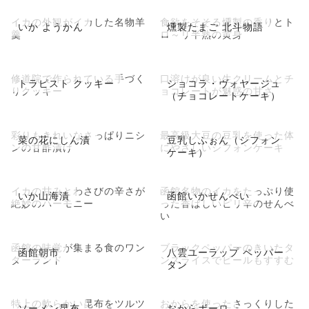
イカの外観がイカした名物羊
食欲をそそる燻製の香りとト
いか ようかん
燻製たまご 北斗物語
羹
ロ～リ半熟の黄身
修道院で作られている手づく
口溶けが良い生クリームとチ
トラピスト クッキー
ショコラ・ヴォヤージュ
りクッキー
ョコレートが魅惑の甘さ
（チョコレートケーキ）
彩りもきれいなさっぱりニシ
最高級大豆の豆乳を使った体
菜の花にしん漬
豆乳しふぉん（シフォン
ンの甘酢漬け
にやさしいシフォンケーキ
ケーキ）
イカの甘みとわさびの辛さが
函館名物のイカをたっぷり使
いか山海漬
函館いかせんべい
絶妙のハーモニー
った香ばしいピリ辛のせんべ
い
函館の味覚が集まる食のワン
ブラックペッパーのきいたタ
函館朝市
八雲ユーラップ ペッパー
ダーランド
ンスライスでビールもすすむ
タン
特上の軟らかい昆布をツルツ
おからを使ったさっくりした
ソーメン昆布
おからボーロ