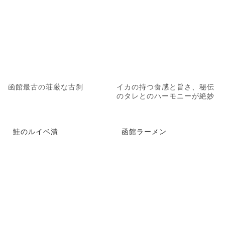
函館最古の荘厳な古刹
イカの持つ食感と旨さ、秘伝
のタレとのハーモニーが絶妙
鮭のルイベ漬
函館ラーメン