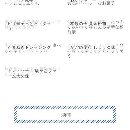
ルッと召し上がれ
食感のヘルシーなお菓子
辛子明太子風味がおいしい手
数の子がなんと６割。たっぷ
ピリ辛子っとろ（タラ
本数の子 黄金松前
軽に使えるタラコ
り数の子が味わえる豪華な松
コ）
前漬
玉ねぎの旨みがいきた、食べ
ごはんにぴったり。山わさび
たまねぎドレッシング
がごめ昆布 しょうゆ味
られるドレッシング!?
の香りと辛さがクセになりそ
う
駒ケ岳のこだわり農場が作っ
トマトソース 駒ケ岳ファ
たこだわりトマトソース
ーム大久保
北海道