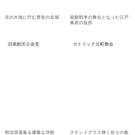
北の大地に佇む歴史の名城
箱館戦争の舞台となった江戸
幕府の役所
旧函館区公会堂
カトリック元町教会
明治浪漫薫る優雅な洋館
ステンドグラス輝く祈りの教