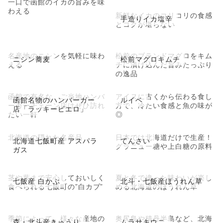
一口で函館のイカの旨みを味
わえる
新鮮なイカのコリコリの食感
手造りイカ塩辛
とコクが堪らない
名産地のニシンを気軽に味わ
松前のブランドマグロをキム
ニシン蕎麦
松前マグロキムチ
える
チに漬け込んだ旨みたっぷり
の逸品
函館で有名な、ご当地ハンバ
アイヌに古くから伝わる食し
函館名物のハンバーガー
ルイベ
ーガーチェーン店はぜひ訪れ
方で、冷たい食感と魚の味が
店「ラッキーピエロ」
たい一軒
◎
北海道の隠れた名産品
日本では北海道だけで生産！
北海道七飯町産 アスパラ
てんさい
グラニュー糖や上白糖の原料
ガス
茎や葉まで安心しておいしく
夏と冬で違った味わいが楽し
七飯産 白かぶ
北斗・七飯産ほうれん草
食べられる七飯町の”白カブ”
める北海道のほうれん草
季節によって、様々な産地の
奥尻島や積丹半島など、北海
森・北斗産きゅうり
ムラサキウニ