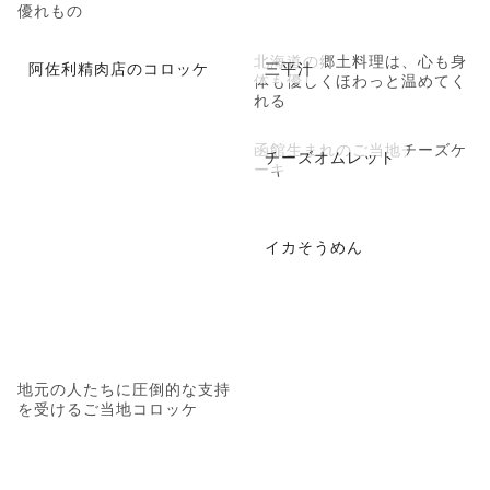
優れもの
北海道の郷土料理は、心も身
阿佐利精肉店のコロッケ
三平汁
体も優しくほわっと温めてく
れる
函館生まれのご当地チーズケ
チーズオムレット
ーキ
イカそうめん
地元の人たちに圧倒的な支持
を受けるご当地コロッケ