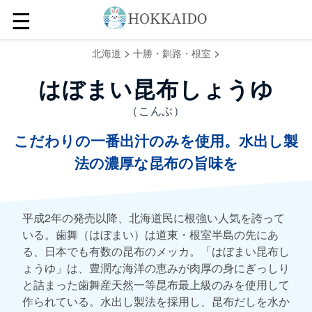
☰
>
>
北海道
十勝・釧路・根室
はぼまい昆布しょうゆ
（こんぶ）
こだわりの一番出汁のみを使用。水出し製
法の濃厚な昆布の旨味を
平成2年の発売以降、北海道民に根強い人気を誇って
いる。歯舞（はぼまい）は道東・根室半島の先にあ
る、日本でも有数の昆布のメッカ。「はぼまい昆布し
ょうゆ」は、豊潤な海洋の恵みが肉厚の身にぎっしり
と詰まった歯舞産天然一等昆布最上級のみを使用して
作られている。水出し製法を採用し、昆布だしを水か