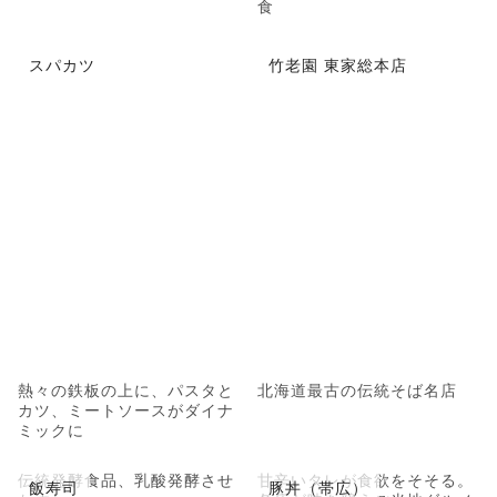
食
スパカツ
竹老園 東家総本店
熱々の鉄板の上に、パスタと
北海道最古の伝統そば名店
カツ、ミートソースがダイナ
ミックに
伝統発酵食品、乳酸発酵させ
甘辛いタレが食欲をそそる。
飯寿司
豚丼（帯広）