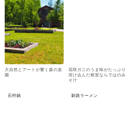
大自然とアートが響く森の楽
花咲ガニのうま味がたっぷり
園
溶け込んだ根室ならではのみ
そ汁
石狩鍋
釧路ラーメン