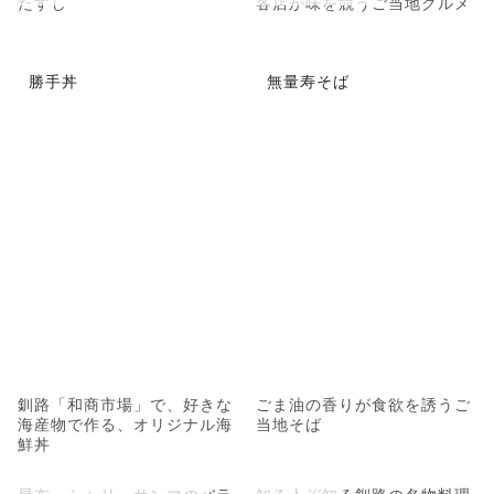
たすし
各店が味を競うご当地グルメ
勝手丼
無量寿そば
釧路「和商市場」で、好きな
ごま油の香りが食欲を誘うご
海産物で作る、オリジナル海
当地そば
鮮丼
昆布、シャリ、サンマのバラ
知る人ぞ知る釧路の名物料理