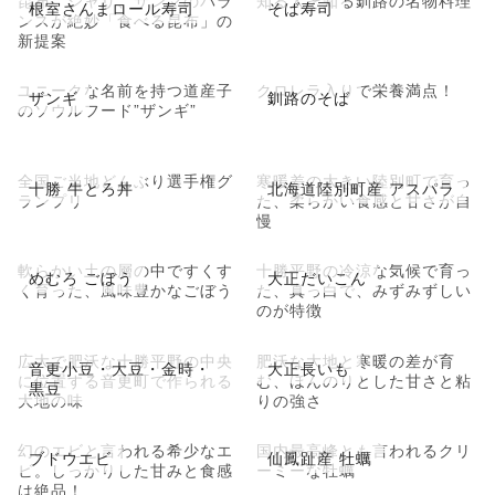
根室さんまロール寿司
そば寿司
ンスが絶妙「食べる昆布」の
新提案
ユニークな名前を持つ道産子
クロレラ入りで栄養満点！
ザンギ
釧路のそば
のソウルフード”ザンギ”
全国ご当地どんぶり選手権グ
寒暖差の大きい陸別町で育っ
十勝 牛とろ丼
北海道陸別町産 アスパラ
ランプリ
た、柔らかい食感と甘さが自
慢
軟らかい土の層の中ですくす
十勝平野の冷涼な気候で育っ
めむろ ごぼう
大正だいこん
く育った、風味豊かなごぼう
た、真っ白で、みずみずしい
のが特徴
広大で肥沃な十勝平野の中央
肥沃な大地と寒暖の差が育
音更小豆・大豆・金時・
大正長いも
に位置する音更町で作られる
む、ほんのりとした甘さと粘
黒豆
大地の味
りの強さ
幻のエビと言われる希少なエ
国内最高峰とも言われるクリ
ブドウエビ
仙鳳趾産 牡蠣
ビ。しっかりした甘みと食感
ーミーな牡蠣
は絶品！