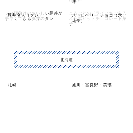
味
プロ顔負けのおいしい豚丼が
まるごとのドライいちごを入
豚丼名人（タレ）
ストロベリー チョコ（六
手早くできる豚丼のタレ
れた大ヒットチョコレート菓
花亭）
子
北海道
札幌
旭川・富良野・美瑛