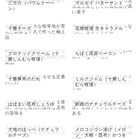
北海道の十勝地方の土産菓子
六花亭製菓が販売している北
三方六（バウムクーヘ
マルセイ バターサンド
海道土産としての知名度が高
ン）
い菓子
十勝平野の広大な牧草地が育
今や北海道の定番土産ともな
十勝チーズ
花畑牧場 生キャラメル
んだ新鮮な牛乳で作った極上
った、生キャラメル
品
料理にバター代わりとしても
そのまま食べてもおいしいヘ
クロテッドクリーム（十
ちほく高原ベーコン
使えるイギリスの伝統的な乳
ルシーなベーコン
勝しんむら牧場）
製品
手軽に豚丼の味が出せる定番
じっくりと煮詰めミルク本来
十勝豚丼のたれ
ミルクジャム（十勝しん
のたれ
の味を濃縮した元祖ミルクジ
むら牧場）
ャム
こだわりの一番出汁のみを使
道東はナチュラルチーズの宝
はぼまい昆布しょうゆ
釧路のナチュラルチーズ
用。水出し製法の濃厚な昆布
庫。全国チャンピオン商品も
の旨味を
ある
ミルクのおもちをイメージし
メロンと昆布と大根！？意外
大地のほっぺ（ナチュラ
メロコンコン漬け（メロ
たもちもちナチュラルチーズ
な組み合わせがおいしいお漬
ルチーズ）
ン・大根・昆布）かつを
け物に