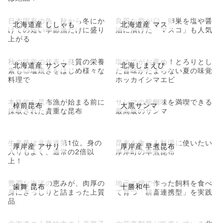
日本固有の魚。秋から冬にか
良質な脂が◎。卵巣を塩や醤
北海道産 ししゃも
北海道産 マス
けての短い季節漁だけに盛り
油に漬けた「マスコ」も人気
上がる
秋の味覚の代表！良質の栄養
塩ゆでがお薦め！とろりとし
北海道産 サンマ
北海しまえび
素も◎塩焼きをはじめ様々な
た旨味がたまらない夏の味覚
料理で
ホッカイシマエビ
本格的な昆布漁が始まる前に
サンマの醍醐味を満喫できる
棹前昆布
大黒サンマ
採取された貴重な昆布
最高級のサンマ
生産量は北海道第1位。身の
昆布を食べる料理に使いたい
厚岸産 アサリ
厚岸産 早煮昆布
入りもよく、通常の2倍以
厚岸町の早煮昆布
上！
豊潤な海洋の恵みが、肉厚の
地元の畑で作った飼料を食べ
歯舞 昆布
十勝和牛
身にぎっしりと詰まった上質
て育つ「耕畜連携型」を実践
品