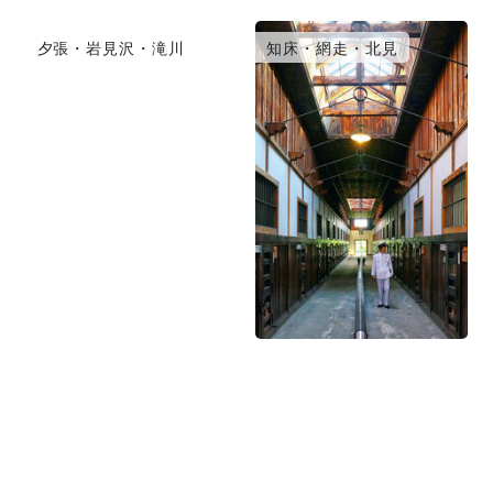
夕張・岩見沢・滝川
知床・網走・北見