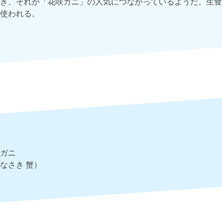
き、それが「花咲ガニ」の人気につながっているようだ。生食
使われる。
ガニ
なさき 蟹）