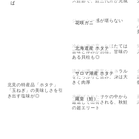
ス鮭節で、鮭三代丼が完成
ば
ジューシー感が堪らない
花咲ガニ
冷たい海で育ったほたては
北海道産 ホタテ
旨味と厚みが別格。甘味の
ある貝柱も◎
流氷が運ぶ豊富なミネラル
サロマ湖産 ホタテ
をたっぷりと含み、身は大
きく肉厚
北見の特産品「ホタテ」
「玉ねぎ」の美味しさを引
き出す塩味が◎
水揚げされたサケの中から
羅皇（鮭）
厳選して出荷される、秋鮭
の超エリート