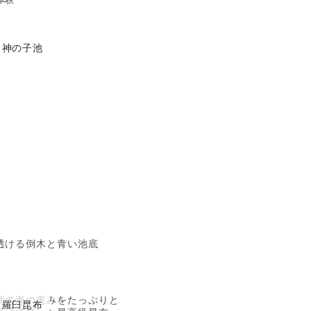
神の子池
透ける倒木と青い池底
北の海の恵みをたっぷりと
羅臼昆布