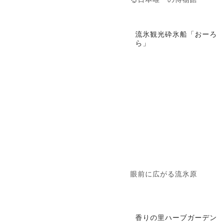
流氷観光砕氷船「おーろ
ら」
眼前に広がる流氷原
香りの里ハーブガーデン