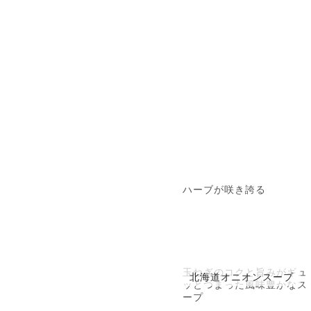
ハーブが咲き誇る
玉ねぎのコクと旨みがギュ
北海道オニオンスープ
ッとつまった風味豊かなス
ープ