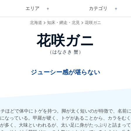
エリア
カテゴリ
>
>
北海道
知床・網走・北見
花咲ガニ
花咲ガニ
（はなさき 蟹）
ジューシー感が堪らない
ンチほどで体中にトゲを持つ。脚が太く短いのが特徴で、名前
になっている。甲羅が硬く、トゲがあることから、カラをむく
が多く、大味といわれるが、太い足に身がたっぷりと詰まって