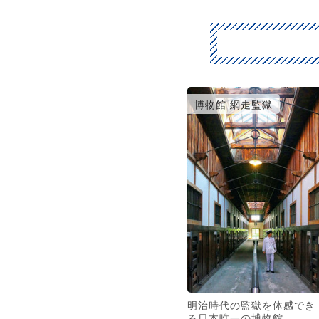
博物館 網走監獄
明治時代の監獄を体感でき
る日本唯一の博物館