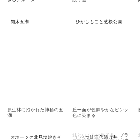
知床五湖
ひがしもこと芝桜公園
原生林に抱かれた神秘の五
丘一面が色鮮やかなピンク
湖
色に染まる
鮭といくらの親子丼。プラ
オホーツク北見塩焼きそ
しべつ鮭三代漬け丼