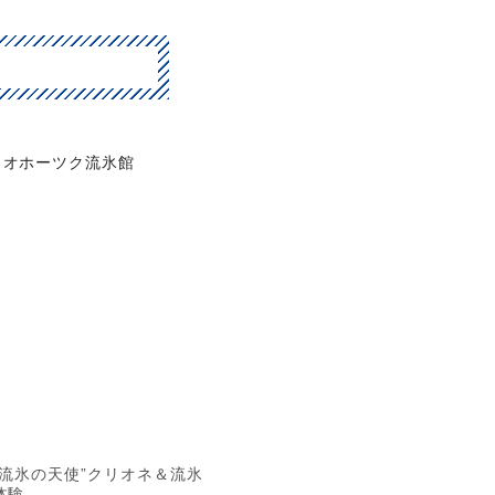
オホーツク流氷館
“流氷の天使”クリオネ＆流氷
体験