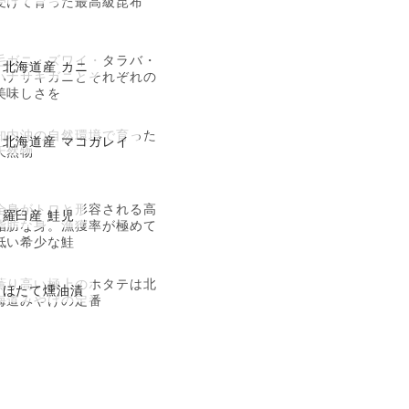
受けて育った最高級昆布
毛ガニ・ズワイ・タラバ・
北海道産 カニ
ハナサキガニとそれぞれの
美味しさを
知内沖の自然環境で育った
北海道産 マコガレイ
天然物
全身がトロと形容される高
羅臼産 鮭児
脂肪な身。漁獲率が極めて
低い希少な鮭
薫り高い極上のホタテは北
ほたて燻油漬
海道みやげの定番