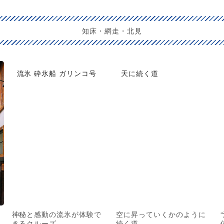
知床・網走・北見
流氷 砕氷船 ガリンコ号
天に続く道
神秘と感動の流氷が体験で
空に昇っていくかのように
きるクルーズ
続く道