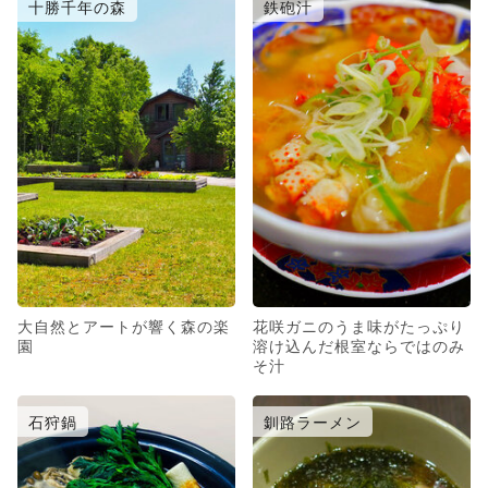
十勝千年の森
鉄砲汁
大自然とアートが響く森の楽
花咲ガニのうま味がたっぷり
園
溶け込んだ根室ならではのみ
そ汁
石狩鍋
釧路ラーメン