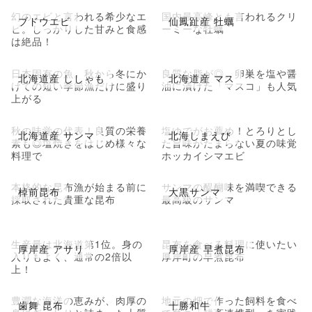
幻のエビと言われる希少なエ
国内最高峰とも言われるクリ
ブドウエビ
仙鳳趾産 牡蠣
ビ。しっかりした甘みと食感
ーミーな牡蠣
は絶品！
日本固有の魚。秋から冬にか
良質な脂が◎。卵巣を塩や醤
北海道産 ししゃも
北海道産 マス
けての短い季節漁だけに盛り
油に漬けた「マスコ」も人気
上がる
秋の味覚の代表！良質の栄養
塩ゆでがお薦め！とろりとし
北海道産 サンマ
北海しまえび
素も◎塩焼きをはじめ様々な
た旨味がたまらない夏の味覚
料理で
ホッカイシマエビ
本格的な昆布漁が始まる前に
サンマの醍醐味を満喫できる
棹前昆布
大黒サンマ
採取された貴重な昆布
最高級のサンマ
生産量は北海道第1位。身の
昆布を食べる料理に使いたい
厚岸産 アサリ
厚岸産 早煮昆布
入りもよく、通常の2倍以
厚岸町の早煮昆布
上！
豊潤な海洋の恵みが、肉厚の
地元の畑で作った飼料を食べ
歯舞 昆布
十勝和牛