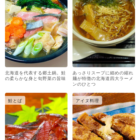
北海道を代表する郷土鍋。鮭
あっさりスープに細めの縮れ
の柔らかな身と旬野菜の旨味
麺が特徴の北海道四大ラーメ
ンのひとつ
鮭とば
アイヌ料理