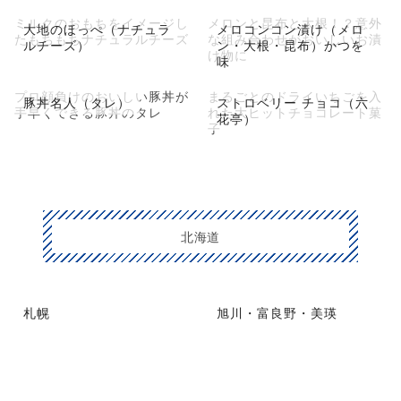
ミルクのおもちをイメージし
メロンと昆布と大根！？意外
大地のほっぺ（ナチュラ
メロコンコン漬け（メロ
たもちもちナチュラルチーズ
な組み合わせがおいしいお漬
ルチーズ）
ン・大根・昆布）かつを
け物に
味
プロ顔負けのおいしい豚丼が
まるごとのドライいちごを入
豚丼名人（タレ）
ストロベリー チョコ（六
手早くできる豚丼のタレ
れた大ヒットチョコレート菓
花亭）
子
北海道
札幌
旭川・富良野・美瑛