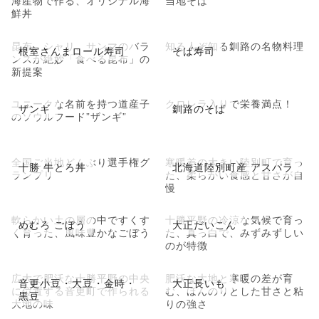
鮮丼
昆布、シャリ、サンマのバラ
知る人ぞ知る釧路の名物料理
根室さんまロール寿司
そば寿司
ンスが絶妙「食べる昆布」の
新提案
ユニークな名前を持つ道産子
クロレラ入りで栄養満点！
ザンギ
釧路のそば
のソウルフード”ザンギ”
全国ご当地どんぶり選手権グ
寒暖差の大きい陸別町で育っ
十勝 牛とろ丼
北海道陸別町産 アスパラ
ランプリ
た、柔らかい食感と甘さが自
慢
軟らかい土の層の中ですくす
十勝平野の冷涼な気候で育っ
めむろ ごぼう
大正だいこん
く育った、風味豊かなごぼう
た、真っ白で、みずみずしい
のが特徴
広大で肥沃な十勝平野の中央
肥沃な大地と寒暖の差が育
音更小豆・大豆・金時・
大正長いも
に位置する音更町で作られる
む、ほんのりとした甘さと粘
黒豆
大地の味
りの強さ