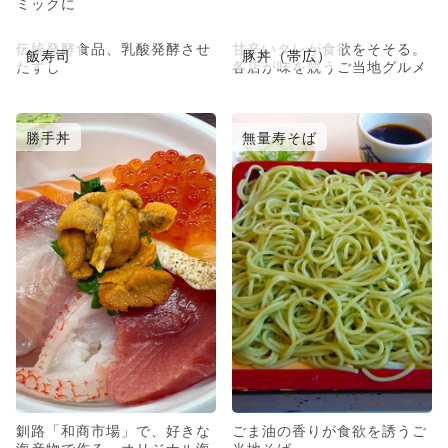
ミックに
伝統発酵食品、乳酸発酵させ
甘辛いタレが食欲をそそる。
飯寿司
豚丼（帯広）
たすし
各店が味を競うご当地グルメ
勝手丼
無量寿そば
釧路「和商市場」で、好きな
ごま油の香りが食欲を誘うご
海産物で作る、オリジナル海
当地そば