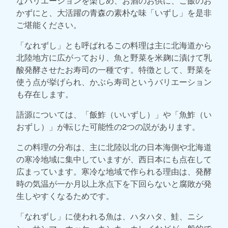
なバリエーションを楽しめ、お酒のお供に、ご飯のお
かずにと、大活躍の青森の素朴な味「いずし」を是非
ご堪能ください。
「なれずし」とも呼ばれるこの料理は主に北海道から
北陸地方に広がっており、魚と野菜を米麹に漬けて乳
酸発酵させたお寿司の一種です。特徴として、野菜を
使う点が挙げられ、かぶら寿司というバリエーション
も存在します。
語源については、「飯鮓（いいずし）」や「魚鮓（い
おずし）」が転じた可能性の2つの説があります。
この料理の分布は、主に北陸以北の日本海側や北海道
の寒冷地域に集中していますが、西日本にも点在して
広まっています。寒冷な地域で作られる理由は、発酵
時の気温が一か月以上氷点下を下回らないと腐敗が発
生しやすくなるためです。
「なれずし」に使われる魚は、ハタハタ、鮭、ニシ