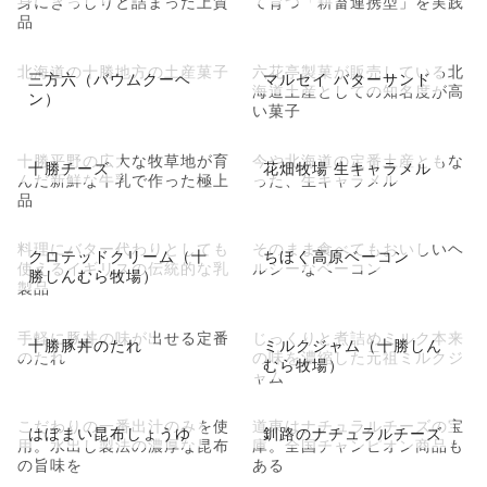
身にぎっしりと詰まった上質
て育つ「耕畜連携型」を実践
品
北海道の十勝地方の土産菓子
六花亭製菓が販売している北
三方六（バウムクーヘ
マルセイ バターサンド
海道土産としての知名度が高
ン）
い菓子
十勝平野の広大な牧草地が育
今や北海道の定番土産ともな
十勝チーズ
花畑牧場 生キャラメル
んだ新鮮な牛乳で作った極上
った、生キャラメル
品
料理にバター代わりとしても
そのまま食べてもおいしいヘ
クロテッドクリーム（十
ちほく高原ベーコン
使えるイギリスの伝統的な乳
ルシーなベーコン
勝しんむら牧場）
製品
手軽に豚丼の味が出せる定番
じっくりと煮詰めミルク本来
十勝豚丼のたれ
ミルクジャム（十勝しん
のたれ
の味を濃縮した元祖ミルクジ
むら牧場）
ャム
こだわりの一番出汁のみを使
道東はナチュラルチーズの宝
はぼまい昆布しょうゆ
釧路のナチュラルチーズ
用。水出し製法の濃厚な昆布
庫。全国チャンピオン商品も
の旨味を
ある