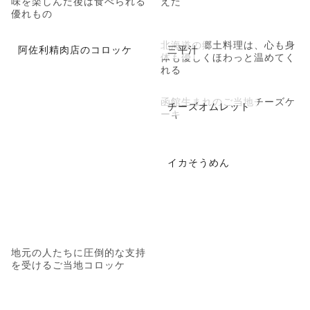
味を楽しんだ後は食べられる
えた
優れもの
北海道の郷土料理は、心も身
阿佐利精肉店のコロッケ
三平汁
体も優しくほわっと温めてく
れる
函館生まれのご当地チーズケ
チーズオムレット
ーキ
イカそうめん
地元の人たちに圧倒的な支持
を受けるご当地コロッケ