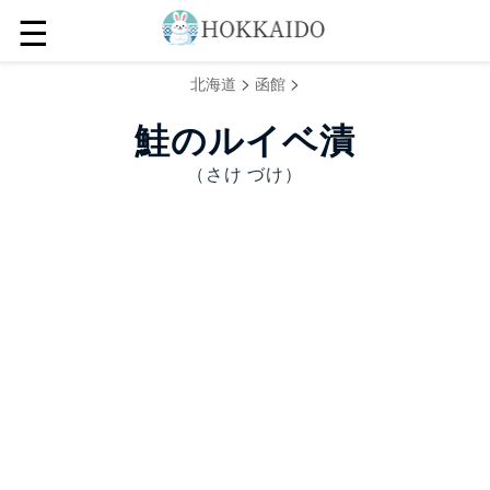
☰
>
>
北海道
函館
鮭のルイベ漬
（さけ づけ）