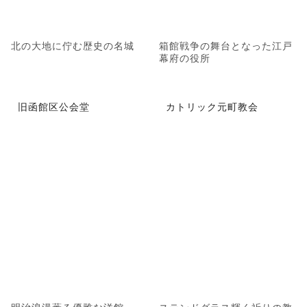
北の大地に佇む歴史の名城
箱館戦争の舞台となった江戸
幕府の役所
旧函館区公会堂
カトリック元町教会
明治浪漫薫る優雅な洋館
ステンドグラス輝く祈りの教