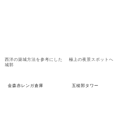
西洋の築城方法を参考にした
極上の夜景スポットへ
城郭
金森赤レンガ倉庫
五稜郭タワー