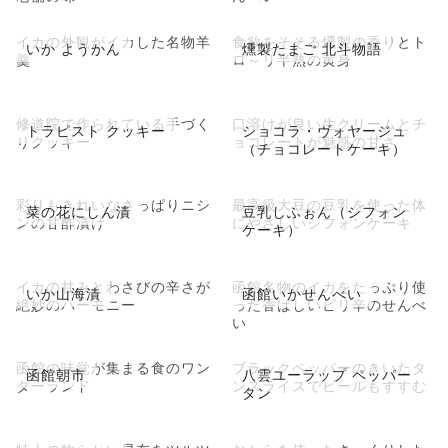
イカの外観がイカした名物羊
食欲をそそる燻製の香りとト
いか ようかん
燻製たまご 北斗物語
羹
ロ～リ半熟の黄身
修道院で作られている手づく
口溶けが良い生クリームとチ
トラピスト クッキー
ショコラ・ヴォヤージュ
りクッキー
ョコレートが魅惑の甘さ
（チョコレートケーキ）
彩りもきれいなさっぱりニシ
最高級大豆の豆乳を使った体
菜の花にしん漬
豆乳しふぉん（シフォン
ンの甘酢漬け
にやさしいシフォンケーキ
ケーキ）
イカの甘みとわさびの辛さが
函館名物のイカをたっぷり使
いか山海漬
函館いかせんべい
絶妙のハーモニー
った香ばしいピリ辛のせんべ
い
函館の味覚が集まる食のワン
ブラックペッパーのきいたタ
函館朝市
八雲ユーラップ ペッパー
ダーランド
ンスライスでビールもすすむ
タン