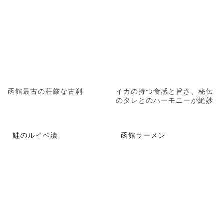
函館最古の荘厳な古刹
イカの持つ食感と旨さ、秘伝
のタレとのハーモニーが絶妙
鮭のルイベ漬
函館ラーメン