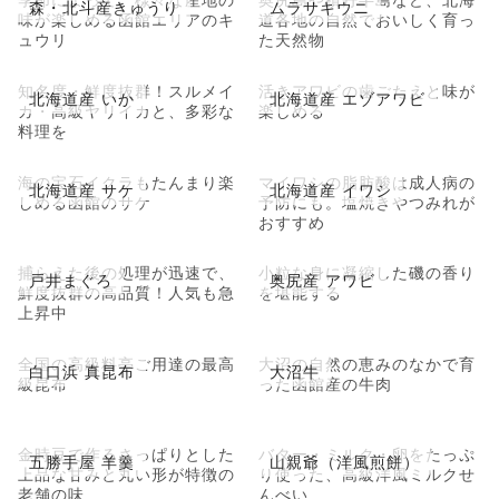
森・北斗産きゅうり
ムラサキウニ
味が楽しめる函館エリアのキ
道各地の自然でおいしく育っ
ュウリ
た天然物
知名度・鮮度抜群！スルメイ
活きアワビの歯ごたえと味が
北海道産 いか
北海道産 エゾアワビ
カ・高級ヤリイカと、多彩な
楽しめる
料理を
海の宝石イクラもたんまり楽
マイワシの脂肪酸は成人病の
北海道産 サケ
北海道産 イワシ
しめる函館のサケ
予防にも。塩焼きやつみれが
おすすめ
捕らえた後の処理が迅速で、
小粒な身に凝縮した磯の香り
戸井まぐろ
奥尻産 アワビ
鮮度抜群の高品質！人気も急
を堪能する
上昇中
全国の高級料亭ご用達の最高
大沼の自然の恵みのなかで育
白口浜 真昆布
大沼牛
級昆布
った函館産の牛肉
金時豆で作るさっぱりとした
バター・ミルク・卵をたっぷ
五勝手屋 羊羹
山親爺（洋風煎餅）
上品な甘みと丸い形が特徴の
り使った、高級洋風ミルクせ
老舗の味
んべい