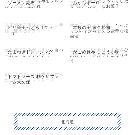
特上の軟らかい昆布をツルツ
おからを使ったさっくりした
ソーメン昆布
おからボーロ
ルッと召し上がれ
食感のヘルシーなお菓子
辛子明太子風味がおいしい手
数の子がなんと６割。たっぷ
ピリ辛子っとろ（タラ
本数の子 黄金松前
軽に使えるタラコ
り数の子が味わえる豪華な松
コ）
前漬
玉ねぎの旨みがいきた、食べ
ごはんにぴったり。山わさび
たまねぎドレッシング
がごめ昆布 しょうゆ味
られるドレッシング!?
の香りと辛さがクセになりそ
う
駒ケ岳のこだわり農場が作っ
トマトソース 駒ケ岳ファ
たこだわりトマトソース
ーム大久保
北海道