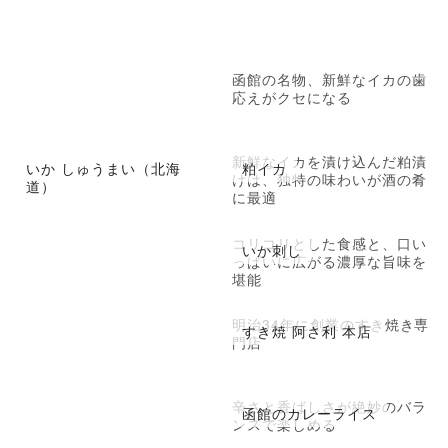
函館の名物、新鮮なイカの歯
応えがクセになる
新鮮なイカを漬け込んだ粕漬
いか しゅうまい（北海
粕イカ
けは、独特の味わいが酒の肴
道）
に最適
コリコリとした食感と、口い
いか刺し
っぱいに広がる濃厚な旨味を
堪能
明治34年に創業のすき焼き専
すき焼 阿さ利 本店
門店
辛さと香ばしさが絶妙のバラ
函館のカレーライス
ンスで楽しめる