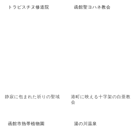
トラピスチヌ修道院
函館聖ヨハネ教会
静寂に包まれた祈りの聖域
港町に映える十字架の白亜教
会
函館市熱帯植物園
湯の川温泉