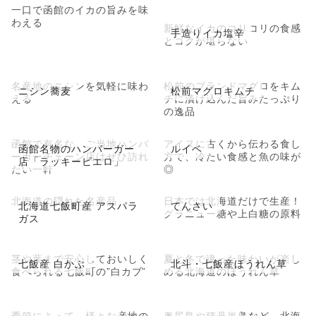
一口で函館のイカの旨みを味
わえる
新鮮なイカのコリコリの食感
手造りイカ塩辛
とコクが堪らない
名産地のニシンを気軽に味わ
松前のブランドマグロをキム
ニシン蕎麦
松前マグロキムチ
える
チに漬け込んだ旨みたっぷり
の逸品
函館で有名な、ご当地ハンバ
アイヌに古くから伝わる食し
函館名物のハンバーガー
ルイベ
ーガーチェーン店はぜひ訪れ
方で、冷たい食感と魚の味が
店「ラッキーピエロ」
たい一軒
◎
北海道の隠れた名産品
日本では北海道だけで生産！
北海道七飯町産 アスパラ
てんさい
グラニュー糖や上白糖の原料
ガス
茎や葉まで安心しておいしく
夏と冬で違った味わいが楽し
七飯産 白かぶ
北斗・七飯産ほうれん草
食べられる七飯町の”白カブ”
める北海道のほうれん草
季節によって、様々な産地の
奥尻島や積丹半島など、北海