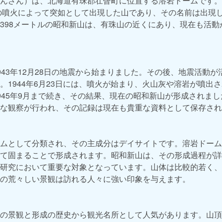
んざん）は、北海道有珠郡壮瞥町に位置する溶岩ドームです。昭
ての噴火によって突如として出現した山であり、その名前は出現
398メートルの昭和新山は、有珠山の近くにあり、現在も活動
943年12月28日の地震から始まりました。その後、地震活動
。1944年6月23日には、噴火が始まり、火山灰や溶岩が噴出
945年9月まで続き、その結果、現在の昭和新山が形成されま
な観察が行われ、その記録は現在も貴重な資料として保存され
ムとして分類され、その主成分はデイサイトです。溶岩ドーム
て固まることで形成されます。昭和新山は、その形成過程が詳
研究において重要な対象となっています。山体は比較的若く、
の荒々しい景観は訪れる人々に強い印象を与えます。
の景観と形成の歴史から観光名所として人気があります。山頂