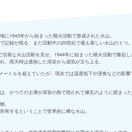
地に1943年から始まった噴火活動で形成された火山。
で記録が残る、まだ活動中の20世紀で最も新しい火山の１つ
年まで活発な火山活動を見せ、1944年に始まった噴火活動で隆起し
れ、雨天時は過熱した溶岩から湯気が立ち上る。
0メートルを超えていたが、現在では温度低下や浸食などの影響で
は、かつての土壌が溶岩の熱で焼かれて煉瓦のように固まった
物。
所有するということで世界的に稀な火山。