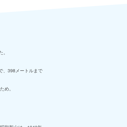
。
た。
、398メートルまで
ため。