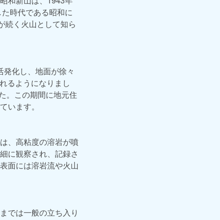
和新山は、1943年
した時代である昭和に
が続く火山として知ら
が活発化し、地面が徐々
されるようになりまし
した。この期間に地元住
ています。
は、高粘度の溶岩が噴
細に観察され、記録さ
表面には溶岩流や火山
までは一般の立ち入り